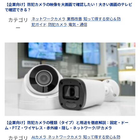
【企業向け】防犯カメラの映像を大画面で確認したい！大きい画面のテレビ
で確認できる？
ネットワークカメラ
, 
業務改善
, 
知って得する安心＆防
カテゴリ
犯ガイド
, 
防犯カメラ
, 
電気・通信
ー
【企業向け】防犯カメラの種類（タイプ）と用途を徹底解説：固定・ドー
ム・PTZ・ワイヤレス・赤外線・隠し・ネットワーク/IPカメラ
AIカメラ
, 
ネットワークカメラ
, 
知って得する安心＆防
カテゴリ