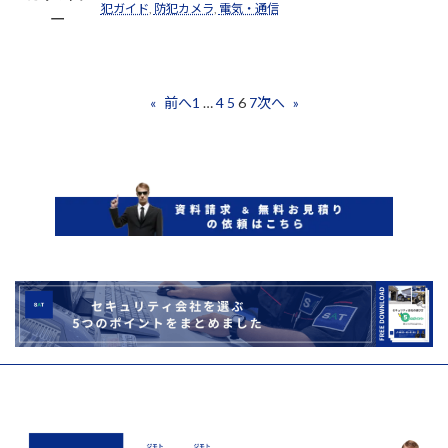
犯ガイド
, 
防犯カメラ
, 
電気・通信
ー
1
…
4
5
6
7
«
前へ
次へ
»