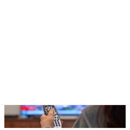
【企業向け】通販で防犯カメラを賢く購入するための選び方と活用方法を分
かりやすく解説！
ネットワークカメラ
, 
情報セキュリティ
, 
業務改善
, 
知っ
カテゴリ
て得する安心＆防犯ガイド
, 
防犯カメラ
ー