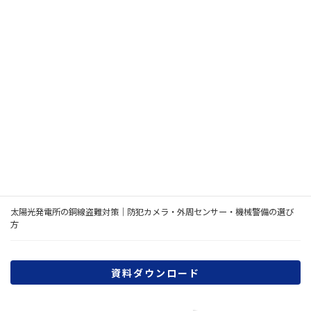
最新の投稿
災害時の帰宅困難者対策｜店舗・事務所が決める待機・備蓄・安否確認
2026年7月の熊本県熊本地方の地震を受けて｜店舗・事務所が確認したい防
犯設備7項目
ネットワークカメラのセキュリティ対策｜JC-STAR★3を踏まえた法人向け選
び方
AIカメラは店舗・倉庫の防犯に必要？通常の防犯カメラとの違いと導入判断
太陽光発電所の銅線盗難対策｜防犯カメラ・外周センサー・機械警備の選び
方
資料ダウンロード