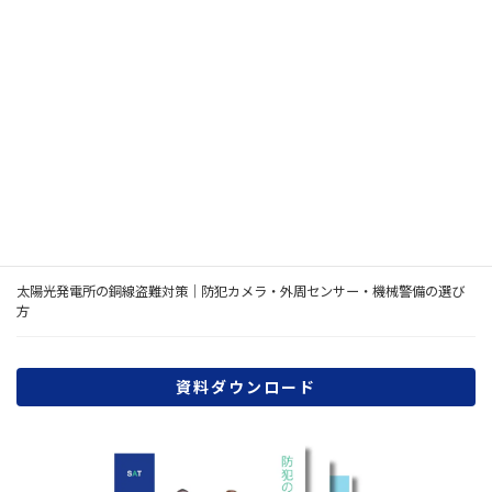
災害時の帰宅困難者対策｜店舗・事務所が決める待機・備蓄・安否確認
2026年7月の熊本県熊本地方の地震を受けて｜店舗・事務所が確認したい防
犯設備7項目
ネットワークカメラのセキュリティ対策｜JC-STAR★3を踏まえた法人向け選
び方
AIカメラは店舗・倉庫の防犯に必要？通常の防犯カメラとの違いと導入判断
太陽光発電所の銅線盗難対策｜防犯カメラ・外周センサー・機械警備の選び
方
資料ダウンロード