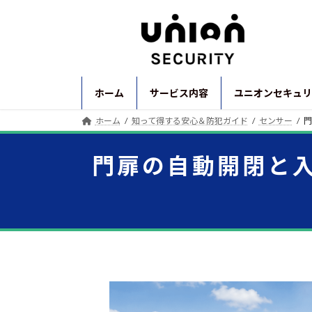
コ
ナ
ン
ビ
テ
ゲ
ン
ー
ツ
シ
へ
ョ
ホーム
サービス内容
ユニオンセキュリ
ス
ン
ホーム
知って得する安心＆防犯ガイド
センサー
門
キ
に
ッ
移
プ
動
門扉の自動開閉と