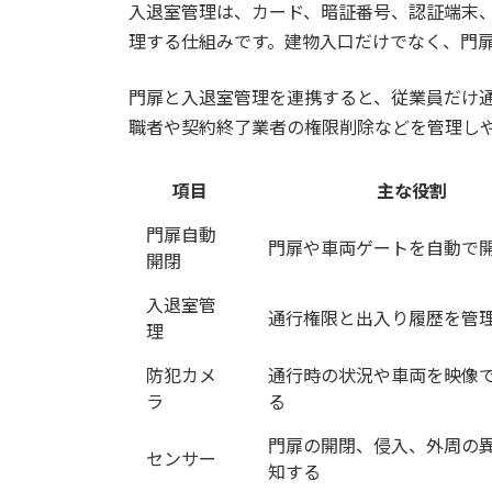
入退室管理は、カード、暗証番号、認証端末
理する仕組みです。建物入口だけでなく、門
門扉と入退室管理を連携すると、従業員だけ
職者や契約終了業者の権限削除などを管理し
項目
主な役割
門扉自動
門扉や車両ゲートを自動で
開閉
入退室管
通行権限と出入り履歴を管
理
防犯カメ
通行時の状況や車両を映像
ラ
る
門扉の開閉、侵入、外周の
センサー
知する