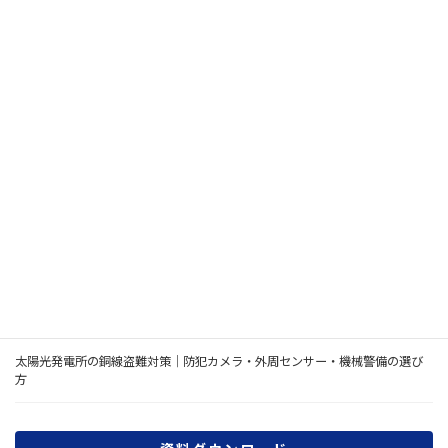
つのメリットと5つの注意点を解説！
最新の投稿
災害時の帰宅困難者対策｜店舗・事務所が決める待機・備蓄・安否確認
2026年7月の熊本県熊本地方の地震を受けて｜店舗・事務所が確認したい防
犯設備7項目
ネットワークカメラのセキュリティ対策｜JC-STAR★3を踏まえた法人向け選
び方
AIカメラは店舗・倉庫の防犯に必要？通常の防犯カメラとの違いと導入判断
太陽光発電所の銅線盗難対策｜防犯カメラ・外周センサー・機械警備の選び
方